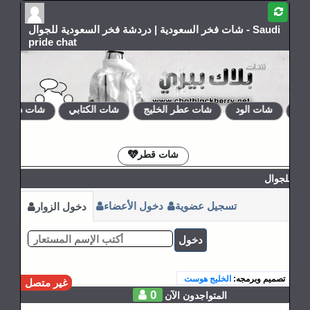
شات فخر السعودية | دردشة فخر السعودية للجوال - Saudi
pride chat
اق
شات الود
شات عطر الخليج
شات الكتابي
شات دلع رو
الإشتراكات
القوانين
شات قطر
ية للجوال
تسجيل عضوية
دخول الأعضاء
دخول الزوار
دخول
تصميم وبرمجه:
الخليج هوست
غير متصل
0
المتواجدون الآن