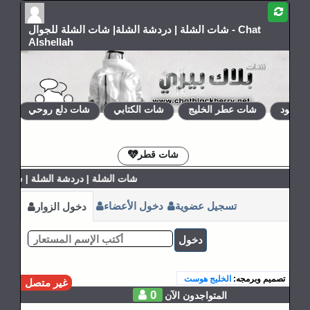
شات الشلة | دردشة الشلة| شات الشلة للجوال - Chat
Alshellah
الود
شات عطر الخليج
شات الكتابي
شات دلع روحي
شات
الإشتراكات
القوانين
شات قطر
شات الشلة | دردشة الشلة | شات الش
تسجيل عضوية
دخول الأعضاء
دخول الزوار
دخول
تصميم وبرمجه:
الخليج هوست
غير متصل
0
المتواجدون الآن