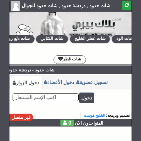
شات حدود , دردشة حدود , شات حدود للجوال
شات الود
شات عطر الخليج
شات الكتابي
شات دلع روحي
الإشتراكات
القوانين
شات قطر
شات حدود - دردشة حدود - شات 
تسجيل عضوية
دخول الأعضاء
دخول الزوار
دخول
تصميم وبرمجه:
الخليج هوست
غير متصل
0
المتواجدون الآن