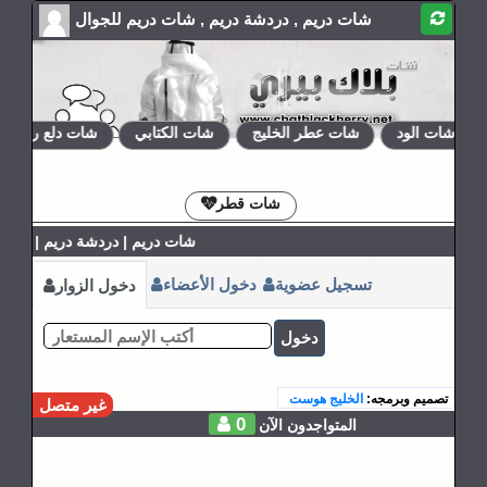
شات دريم , دردشة دريم , شات دريم للجوال
شات الود
شات عطر الخليج
شات الكتابي
شات دلع روحي
الإشتراكات
القوانين
شات قطر
شات دريم | دردشة دريم | شات در
تسجيل عضوية
دخول الأعضاء
دخول الزوار
دخول
تصميم وبرمجه:
الخليج هوست
غير متصل
0
المتواجدون الآن