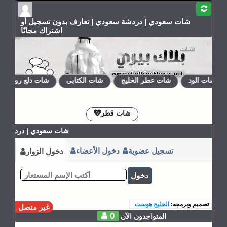
شات سعودي | دردشة سعودي | تعارف بدون تسجيل أو
اشتراك مجانًا
شات الود
شات عطر الخليج
شات الكتابي
شات دلع روحي
الإشتراكات
القوانين
شات قطر
شات سعودي | دردشة سع
تسجيل عضوية
دخول الأعضاء
دخول الزوار
دخول
تصميم وبرمجه:
الخليج هوست
غير متصل
0
المتواجدون الآن