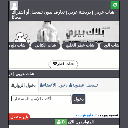
شات عربي | دردشة عربي | تعارف بدون تسجيل أو اشتراك
مجانًا
شات الود
شات عطر الخليج
شات الكتابي
شات دلع روحي
الإشتراكات
القوانين
شات قطر
شات عربي | دردشة عر
تسجيل عضوية
دخول الأعضاء
دخول الزوار
دخول
تصميم وبرمجه:
الخليج هوست
غير متصل
0
المتواجدون الآن