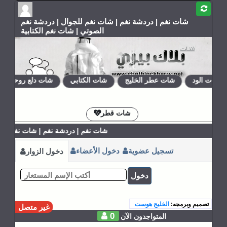
شات نغم | دردشة نغم | شات نغم للجوال | دردشة نغم
الصوتي | شات نغم الكتابية
شات الود
شات عطر الخليج
شات الكتابي
شات دلع روحي
الإشتراكات
القوانين
شات قطر
شات نغم | دردشة نغم | شات نغم للج
تسجيل عضوية
دخول الأعضاء
دخول الزوار
دخول
تصميم وبرمجه:
الخليج هوست
غير متصل
0
المتواجدون الآن