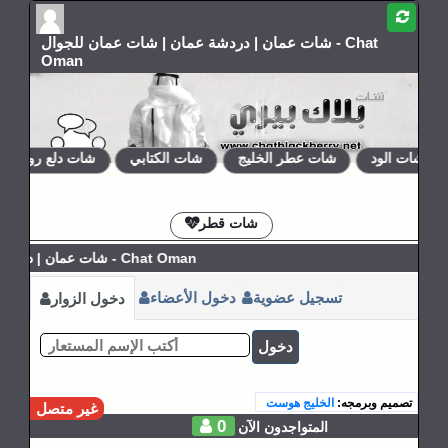
شات عمان | دردشة عمان | شات عمان للجوال - Chat
Oman
شات الود
شات عطر الخليج
شات الكتابي
شات دلع روحي
الإشتراكات
القوانين
شات قطر
شات عمان | دردشة عمانية - Chat Oman
تسجيل عضوية
دخول الأعضاء
دخول الزوار
دخول
تصميم وبرمجه:
الخليج هوست
غير متصل
0
المتواجدون الآن