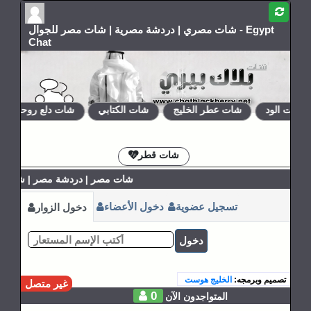
شات مصري | دردشة مصرية | شات مصر للجوال - Egypt
Chat
شات الود
شات عطر الخليج
شات الكتابي
شات دلع روحي
الإشتراكات
القوانين
شات قطر
شات مصر | دردشة مصر | شات مص
تسجيل عضوية
دخول الأعضاء
دخول الزوار
دخول
تصميم وبرمجه:
الخليج هوست
غير متصل
0
المتواجدون الآن